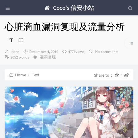
Coco's 信安小站
心脏滴血漏洞复现及流量分析
Author：
发
coco
December 4, 2019
4771views
No comments
布
Categories：
2052 words
漏洞复现
时
间：
Home
Text
Share to：