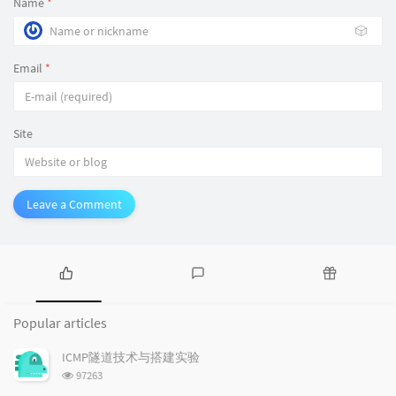
Name
*
🎲
Email
*
Site
Leave a Comment
P
L
R
o
a
a
Popular articles
p
t
n
u
e
d
ICMP隧道技术与搭建实验
l
s
o
浏
97263
a
t
m
览