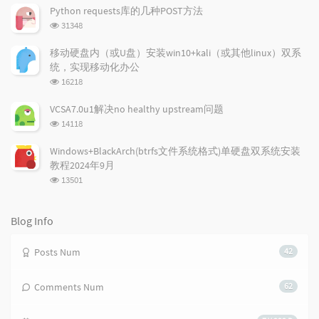
r
c
a
次
Python requests库的几种POST方法
a
数:
o
r
浏
31348
r
m
t
览
t
m
i
次
移动硬盘内（或U盘）安装win10+kali（或其他linux）双系
数:
i
e
c
统，实现移动化办公
c
n
l
浏
16218
l
t
e
览
e
次
s
s
VCSA7.0u1解决no healthy upstream问题
数:
s
浏
14118
览
次
Windows+BlackArch(btrfs文件系统格式)单硬盘双系统安装
数:
教程2024年9月
浏
13501
览
次
数:
Blog Info
Posts Num
42
Comments Num
62