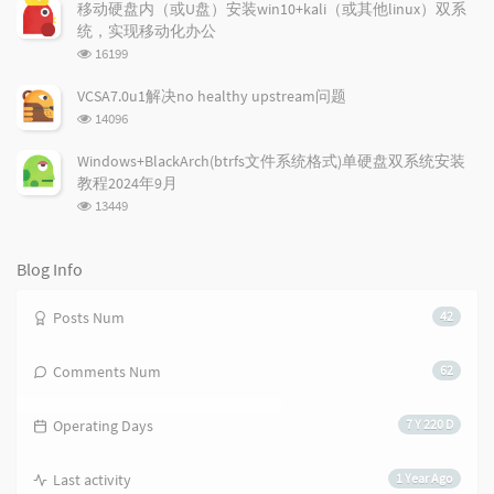
t
m
i
次
移动硬盘内（或U盘）安装win10+kali（或其他linux）双系
数:
i
e
c
统，实现移动化办公
c
n
l
浏
16199
l
t
e
览
e
次
s
s
VCSA7.0u1解决no healthy upstream问题
数:
s
浏
14096
览
次
Windows+BlackArch(btrfs文件系统格式)单硬盘双系统安装
数:
教程2024年9月
浏
13449
览
次
数:
Blog Info
Posts Num
42
Comments Num
62
Operating Days
7 Y 220 D
Last activity
1 Year Ago