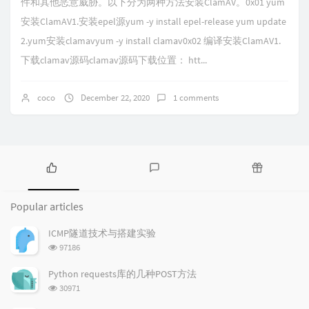
件和其他恶意威胁。以下分为两种方法安装ClamAV。0x01 yum
安装ClamAV1.安装epel源yum -y install epel-release yum update
2.yum安装clamavyum -y install clamav0x02 编译安装ClamAV1.
下载clamav源码clamav源码下载位置： htt...
coco
December 22, 2020
1 comments
P
L
R
o
a
a
Popular articles
p
t
n
u
e
d
ICMP隧道技术与搭建实验
l
s
o
浏
97186
a
t
m
览
r
c
a
次
Python requests库的几种POST方法
a
数:
o
r
浏
30971
r
m
t
览