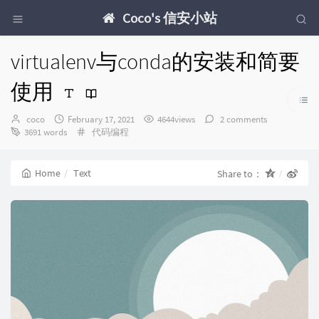
Coco's 信安小站
virtualenv与conda的安装和简要
使用
Author：
发
coco
February 17, 2021
4644views
2 comments
布
Categories：
3691 words
代码编程
时
间：
Home
Text
Share to：