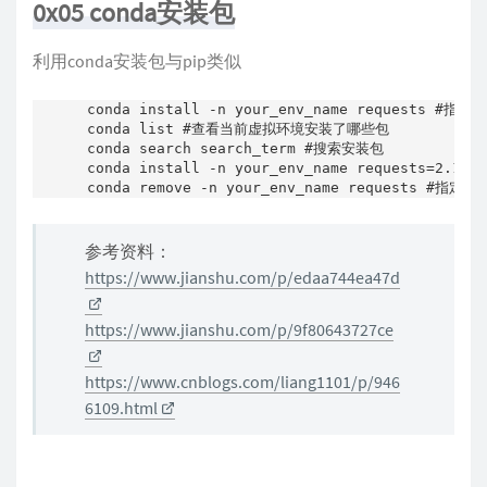
0x05 conda安装包
利用conda安装包与pip类似
conda install -n your_env_name reques
conda list #查看当前虚拟环境安装了哪些包

conda search search_term #搜索安装包

conda install -n your_env_name requests=2.1
参考资料：
https://www.jianshu.com/p/edaa744ea47d
https://www.jianshu.com/p/9f80643727ce
https://www.cnblogs.com/liang1101/p/946
6109.html