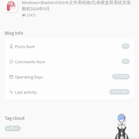
次
Windows+BlackArch(btrfs文件系统格式)单硬盘双系统安装
数:
教程2024年9月
浏
13471
览
次
数:
Blog Info
Posts Num
42
Comments Num
62
Operating Days
7 Y 220 D
Last activity
1 Year Ago
Tag cloud
python