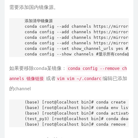
需要添加国内镜像源。
添加清华镜像源

conda config --add channels https://mirrors.tu
conda config --add channels https://mirrors.tu
conda config --add channels https://mirrors.tu
conda config --add channels https://mirrors.tu
conda config --set show_channel_urls ye
conda config --show channels #显示所有conda的cha
如果要移除conda某镜像：
conda config --remove ch
或者
编辑已添加
annels 镜像链接
vim vim ~/.condarc
的channel
(base) [root@localhost bin]# conda create -
(base) [root@localhost bin]# conda env lis
(base) [root@localhost bin]# conda activate
(test_py3) [root@localhost bin]# conda deact
(base) [root@localhost bin]# conda remove 