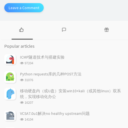
Leave a Comment
P
L
R
o
a
a
Popular articles
p
t
n
u
e
d
ICMP隧道技术与搭建实验
l
s
o
浏
97204
a
t
m
览
r
c
a
次
Python requests库的几种POST方法
a
数:
o
r
浏
31076
r
m
t
览
t
m
i
次
移动硬盘内（或U盘）安装win10+kali（或其他linux）双系
数:
i
e
c
统，实现移动化办公
c
n
l
浏
16207
l
t
e
览
e
次
s
s
VCSA7.0u1解决no healthy upstream问题
数:
s
浏
14104
览