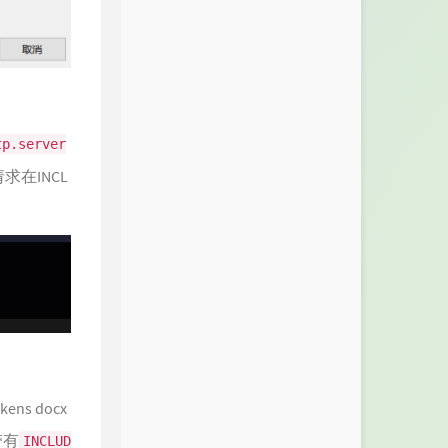
tp.server
求在INCL
s docx
带有
INCLUD