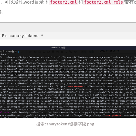
，可以发现word目录下
和
带有ca
footer2.xml
footer2.xml.rels
接。
-Ri canarytokens *
搜索canarytokens链接字段.png