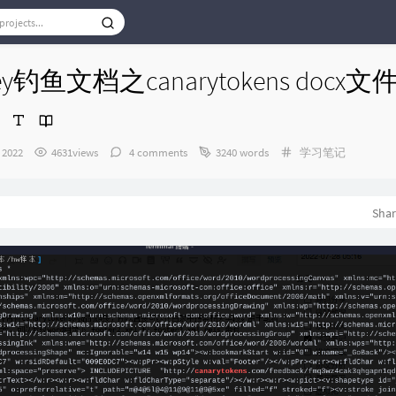
bkey钓鱼文档之canarytokens doc
Categories：
, 2022
4631views
4 comments
3240 words
学习笔记
Sha