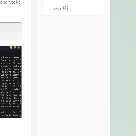
narytoke
0x07 总结