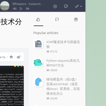
Whispers
- Avalanche City
1
Whispers
Avalanche City
x文件技术分
2
In Reverse
Tsundere
P
L
R
o
a
a
3
In Time
Talos
Popular articles
p
t
n
4
Trouble I'm In
Twinbed
u
e
d
ICMP隧道技术与搭建实
l
s
o
5
Go Solo
Tom Rosenthal
验
a
t
m
浏
97170
r
c
a
览
re to：
a
o
r
次
Python requests库的几
r
数:
m
t
种POST方法
t
m
i
浏
30905
i
e
c
览
c
n
l
次
移动硬盘内（或U盘）
数:
l
t
e
安装win10+kali（或其
e
s
s
他linux）双系统，实现
s
移动化办公
浏
16198
览