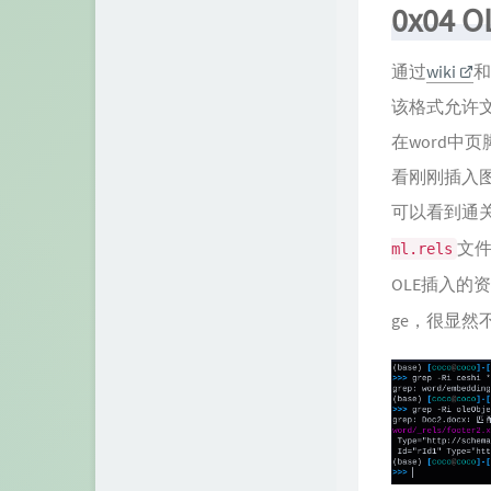
0x04 
通过
wiki
和
该格式允许文
在word中
看刚刚插入
可以看到通关
文件
ml.rels
OLE插入的
ge，很显然