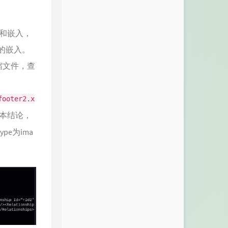
接和嵌入，
2的嵌入。
缩文件，查
footer2.x
本结论，
pe为ima