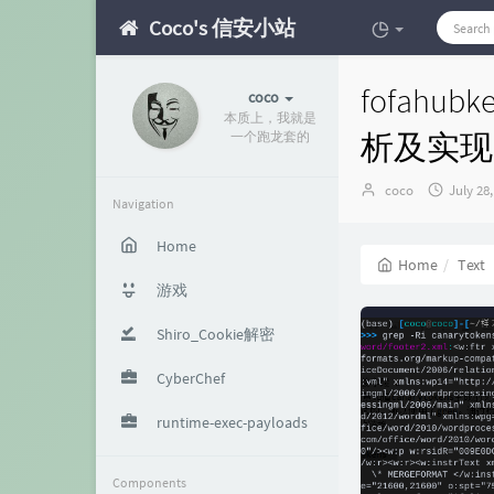
Coco's 信安小站
fofahu
coco
本质上，我就是
析及实现
一个跑龙套的
Author：
发
coco
July 28
Navigation
布
时
Home
间：
Home
Text
游戏
Shiro_Cookie解密
CyberChef
runtime-exec-payloads
Components