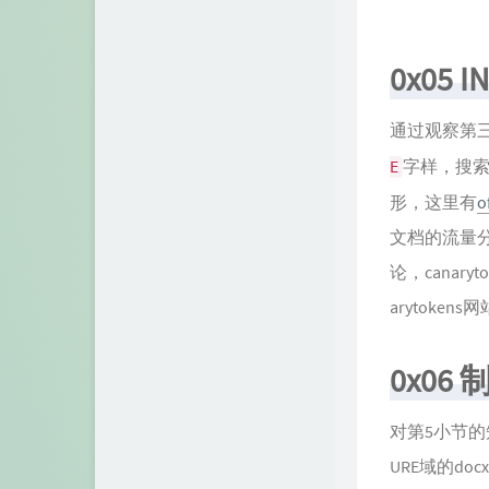
0x05 
通过观察第
字样，搜
E
形，这里有
o
文档的流量分
论，canary
arytoke
0x06
对第5小节的知
URE域的do