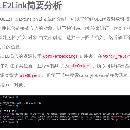
OLE2Link简要分析
OLE2 File Extension
文章的介绍，可以了解到OLE代表对象链
件包含链接或嵌入的对象。以下通过word实验来进行一次OLE
页脚处选择 插入-对象-由文件创建，选择一张图片插入。然后解压
图片的位置。
OLE插入的资源位于
文件夹，在
word/embeddings
word/_rels/
中标注了其位置，且type指明了为
。所以可以得出基
oleObject
资源类型为
。但第三节中搜索canarytokens链接发现的ty
oleObject
不是OLE对象。