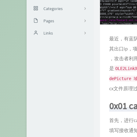
Categories
Pages
3
友链&申请
Links
4
最近，有蓝队在
关于我
农夫安全
3
其出口ip，
时光机
情小北
16
，攻击者利用
是
OLE2Lin
大熊
2
dePicture 
SENNA
6
cx文件原理
if1sh
6
0x01 
Sec for hyu
2
忘忧塔
1
首先，进行ca
填写接收通
2