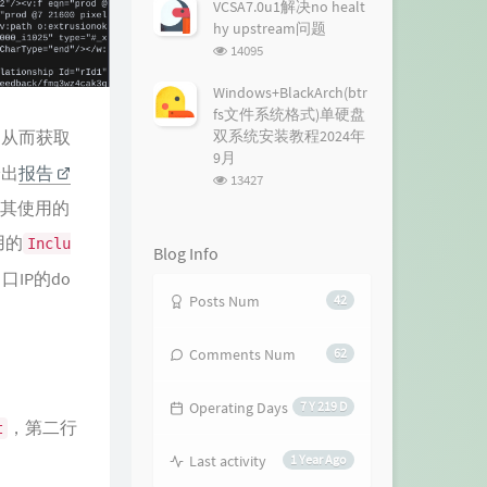
次
VCSA7.0u1解决no healt
数:
hy upstream问题
浏
14095
览
次
Windows+BlackArch(btr
数:
fs文件系统格式)单硬盘
，从而获取
双系统安装教程2024年
9月
给出
报告
浏
13427
览
出其使用的
次
数:
用的
Inclu
Blog Info
口IP的do
Posts Num
42
。
Comments Num
62
Operating Days
7 Y 219 D
，第二行
t
Last activity
1 Year Ago