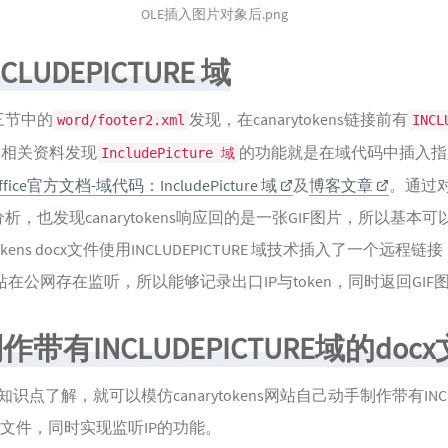
OLE插入图片对象后.png
INCLUDEPICTURE 域
三节中的
发现，在canarytokens链接前有
word/footer2.xml
INCL
索相关资料发现
的功能就是在域代码中插入指
IncludePicture 域
ffice官方文档-域代码：IncludePicture 域
及
博客文章
。通过
析，也发现canarytokens响应回的是一张GIF图片，所以基本
tokens docx文件使用INCLUDEPICTURE 域技术插入了一个远程链
ns网站在公网存在监听，所以能够记录出口IP与token，同时返回GIF
 制作带有INCLUDEPICTURE域的doc
识点了解，就可以模仿canarytokens网站自己动手制作带有INCLU
cx文件，同时实现监听IP的功能。