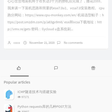
心心念念地装机终于在长达2个月的攒机后完成了，撒花2333。
我来谈一下装机思路和简要的esxi7.0u1、vcsa7.0安装教程。 cpu
跑分网站：https://www.cpu-monkey.com/en/ 机箱选型帖子：h
ttps://post.smzdm.com/p/a83gv9m6/ esxi和vcsa下载地址：htt
p://vmv.re/gets 密码：llycloud u盘系统刷...
coco
November 21, 2020
No comments
P
L
R
o
a
a
Popular articles
p
t
n
u
e
d
ICMP隧道技术与搭建实验
l
s
o
浏
97171
a
t
m
览
r
c
a
次
Python requests库的几种POST方法
a
数:
o
r
浏
30907