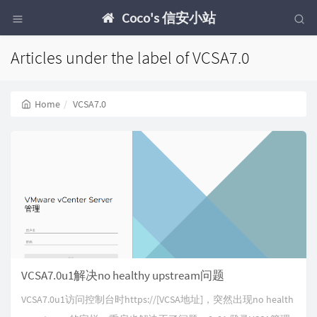
Coco's 信安小站
Articles under the label of VCSA7.0
Home
VCSA7.0
VCSA7.0u1解决no healthy upstream问题
VCSA7.0u1访问控制台时https://[VCSA地址]，突然出现no health