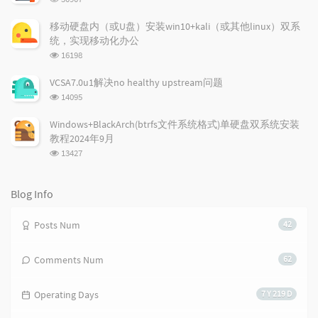
r
m
t
览
t
m
i
次
移动硬盘内（或U盘）安装win10+kali（或其他linux）双系
数:
i
e
c
统，实现移动化办公
c
n
l
浏
16198
l
t
e
览
e
次
s
s
VCSA7.0u1解决no healthy upstream问题
数:
s
浏
14095
览
次
Windows+BlackArch(btrfs文件系统格式)单硬盘双系统安装
数:
教程2024年9月
浏
13427
览
次
数:
Blog Info
Posts Num
42
Comments Num
62
Operating Days
7 Y 219 D