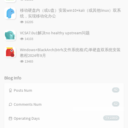
r
m
t
览
t
m
i
次
移动硬盘内（或U盘）安装win10+kali（或其他linux）双系
数:
i
e
c
统，实现移动化办公
c
n
l
浏
16205
l
t
e
览
e
次
s
s
VCSA7.0u1解决no healthy upstream问题
数:
s
浏
14103
览
次
Windows+BlackArch(btrfs文件系统格式)单硬盘双系统安装
数:
教程2024年9月
浏
13465
览
次
数:
Blog Info
Posts Num
42
Comments Num
62
Operating Days
7 Y 220 D