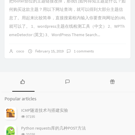
把footer部位的主题链接改掉，那我们如何得知主题是什么？如
何购买这款主题？用以下网址查询，就可以得到大部分主题信
息了。用起来比较简单，直接搜索框内输入你要查询网址的URL
就可以了。 1、wordpress主题在线检测工具（中文） 2、WPTh
emeDetector (英文) 3、WordPress Theme Search...
coco
February 15, 2019
1 comments
P
L
R
o
a
a
Popular articles
p
t
n
u
e
d
ICMP隧道技术与搭建实验
l
s
o
浏
97195
a
t
m
览
r
c
a
次
Python requests库的几种POST方法
a
数:
o
r
浏
31038