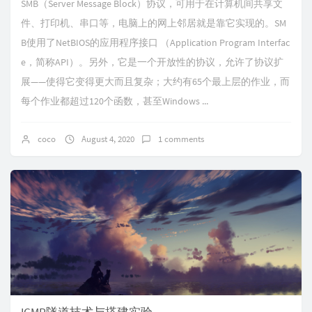
SMB（Server Message Block）协议，可用于在计算机间共享文
件、打印机、串口等，电脑上的网上邻居就是靠它实现的。SM
B使用了NetBIOS的应用程序接口 （Application Program Interfac
e，简称API）。另外，它是一个开放性的协议，允许了协议扩
展——使得它变得更大而且复杂；大约有65个最上层的作业，而
每个作业都超过120个函数，甚至Windows ...
coco
August 4, 2020
1 comments