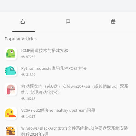
P
L
R
o
a
a
Popular articles
p
t
n
u
e
d
ICMP隧道技术与搭建实验
l
s
o
浏
97262
a
t
m
览
r
c
a
次
Python requests库的几种POST方法
a
数:
o
r
浏
31329
r
m
t
览
t
m
i
次
移动硬盘内（或U盘）安装win10+kali（或其他linux）双系
数:
i
e
c
统，实现移动化办公
c
n
l
浏
16218
l
t
e
览
e
次
s
s
VCSA7.0u1解决no healthy upstream问题
数:
s
浏
14117
览
次
Windows+BlackArch(btrfs文件系统格式)单硬盘双系统安装
数:
教程2024年9月