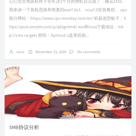
心心念念地装机终于在长达2个月的攒机后完成了，撒花2333。
我来谈一下装机思路和简要的esxi7.0u1、vcsa7.0安装教程。 cpu
跑分网站：https://www.cpu-monkey.com/en/ 机箱选型帖子：h
ttps://post.smzdm.com/p/a83gv9m6/ esxi和vcsa下载地址：htt
p://vmv.re/gets 密码：llycloud u盘系统刷...
coco
November 21, 2020
No comments
SMB协议分析