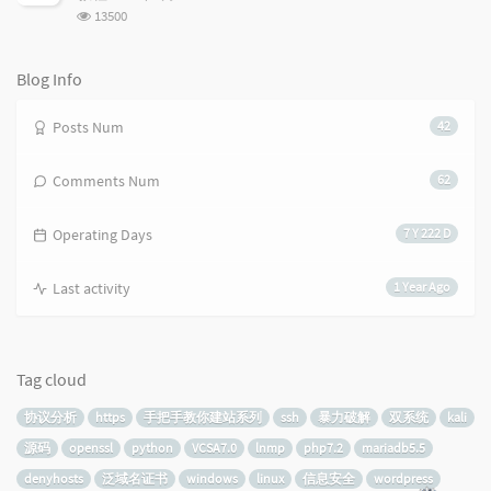
浏
13500
览
次
数:
Blog Info
Posts Num
42
Comments Num
62
Operating Days
7 Y 222 D
Last activity
1 Year Ago
Tag cloud
协议分析
https
手把手教你建站系列
ssh
暴力破解
双系统
kali
源码
openssl
python
VCSA7.0
lnmp
php7.2
mariadb5.5
denyhosts
泛域名证书
windows
linux
信息安全
wordpress