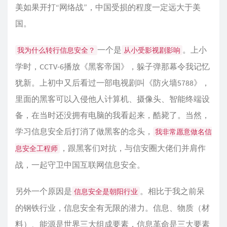
美如果开打“网络战”，中国受损的程度一定远大于美
国。
一个是
。上小
我为什么转行信息安全？
从小受影视剧影响
学时，CCTV-6播放《黑客帝国》，躲子弹那幕令我记忆
犹新。上初中又后看过一部电视剧叫《防火墙5788》，
里面的黑客可以入侵他人计算机、摄像头、智能终端设
备，在当时还没拥有电脑的我看起来，酷毙了。当然，
学习信息安全后打消了做黑客的念头，
我非常愿意做名信
，跟黑客们对抗，与信安圈大佬们并肩作
息安全工程师
战，一起守卫中国互联网信息安全。
另外一个原因是
。相比于我之前呆
信息安全是朝阳行业
的钢铁行业，信息安全有无限的潜力。信息、物质（材
料）、能源是世界三大组成要素，信息革命是三大要素