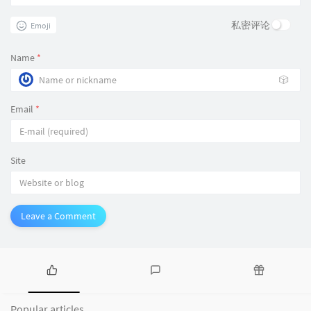
私密评论
Emoji
Name
*
🎲
Email
*
Site
Leave a Comment
P
L
R
o
a
a
Popular articles