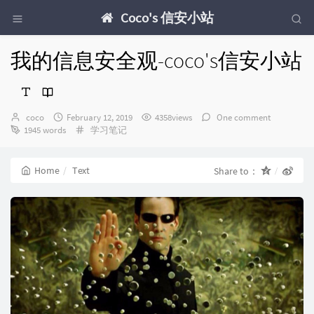
Coco's 信安小站
我的信息安全观-coco's信安小站
Author：
发
coco
February 12, 2019
4358views
One comment
布
Categories：
1945 words
学习笔记
时
间：
Home
Text
Share to：