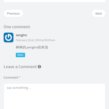
Previous
Next
One comment
senginx
February 22nd, 2019 at 09:39 am
棒棒的,senginx前来顶
Reply
Leave a Comment
Comment
*