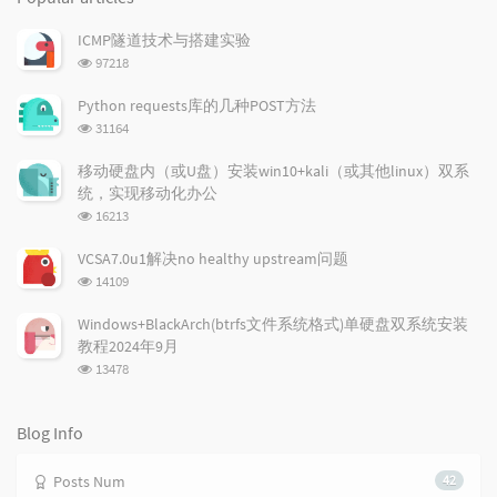
p
t
n
u
e
d
ICMP隧道技术与搭建实验
l
s
o
浏
97218
a
t
m
览
r
c
a
次
Python requests库的几种POST方法
a
数:
o
r
浏
31164
r
m
t
览
t
m
i
次
移动硬盘内（或U盘）安装win10+kali（或其他linux）双系
数:
i
e
c
统，实现移动化办公
c
n
l
浏
16213
l
t
e
览
e
次
s
s
VCSA7.0u1解决no healthy upstream问题
数:
s
浏
14109
览
次
Windows+BlackArch(btrfs文件系统格式)单硬盘双系统安装
数:
教程2024年9月
浏
13478
览
次
数:
Blog Info
Posts Num
42